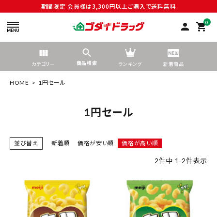
期間限定 会員様は3,300円以上ご購入で送料無料
0
person
shopping_cart
商品検索
カテゴリー
ランキング
新着商品
HOME
1円セール
1円セール
search
並び替え
新着順
価格が安い順
価格が高い順
2
件中
1
-
2
件表示
tune
絞り込んで検索する
ACCOUNT MENU
ようこそ ゲスト 様