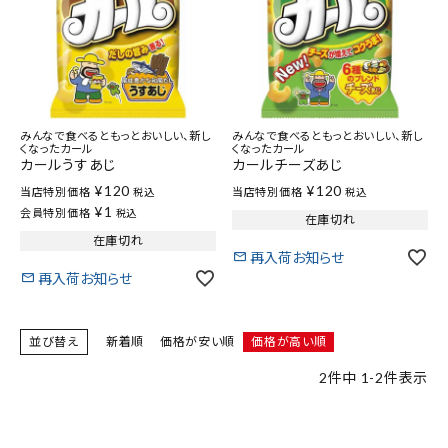
meeting_room
person
ログイン
会員登録
新着商品
みんなで食べるともっとおいしい、新し
みんなで食べるともっとおいしい、新し
医薬品
くなったカール
くなったカール
カールうすあじ
カールチーズあじ
¥
120
¥
120
当店特別価格
当店特別価格
税込
税込
健康食品
¥
1
会員特別価格
税込
在庫切れ
在庫切れ
化粧品
再入荷お知らせ
再入荷お知らせ
雑貨
並び替え
新着順
価格が安い順
価格が高い順
食品
2
件中
1
-
2
件表示
インフォメーション