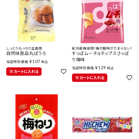
しっとりもっちり生食感
紀州産梅使用！梅の酸味がたまらない！
自然味良品丸ぼうろ
すっぱムーチョチップスさっぱ
り梅味
¥
107
当店特別価格
税込
¥
129
当店特別価格
税込
カートに入れる
カートに入れる