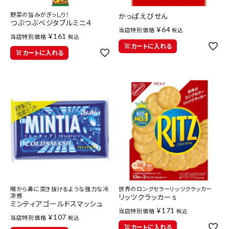
医薬品に関する注意事項
野菜の旨みがぎっしり！
かっぱえびせん
つぶつぶベジタブルミニ４
¥
64
当店特別価格
税込
プライバシーポリシー
¥
161
当店特別価格
税込
カートに入れる
カートに入れる
特定商取引法について
お問い合わせ
喉から鼻に突き抜けるような強力な冷
世界のロングセラーリッツクラッカー
涼感
リッツクラッカーｓ
ミンティアゴールドスマッシュ
¥
171
当店特別価格
税込
¥
107
当店特別価格
税込
カートに入れる