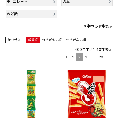
チョコレート
ガム
meeting_room
person
ログイン
会員登録
のど飴
新着商品
9
件中
1
-
9
件表示
医薬品
並び替え
新着順
価格が安い順
価格が高い順
400
件中
21
-
40
件表示
健康食品
1
2
3
…
20
化粧品
雑貨
食品
インフォメーション