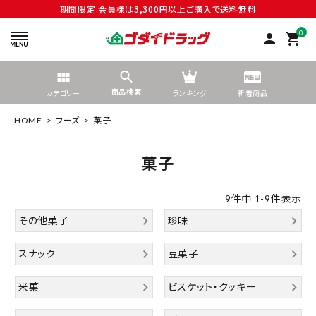
期間限定 会員様は3,300円以上ご購入で送料無料
0
person
shopping_cart
商品検索
カテゴリー
ランキング
新着商品
HOME
フーズ
菓子
菓子
search
9
件中
1
-
9
件表示
その他菓子
珍味
tune
絞り込んで検索する
スナック
豆菓子
米菓
ビスケット・クッキー
ACCOUNT MENU
ようこそ ゲスト 様