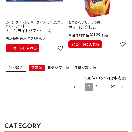
ムーンライトクッキーをイメ＾ジしたまっ
とまらないサクサク感！
たりとした味
ポテロングしお
ムーンライトソフトケーキ
¥
129
当店特別価格
税込
¥
269
当店特別価格
税込
カートに入れる
カートに入れる
並び替え
新着順
価格が安い順
価格が高い順
400
件中
21
-
40
件表示
1
2
3
…
20
CATEGORY