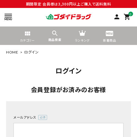
期間限定 会員様は3,300円以上ご購入で送料無料
0
person
shopping_cart
商品検索
カテゴリー
ランキング
新着商品
HOME
ログイン
ログイン
search
会員登録がお済みのお客様
tune
絞り込んで検索する
メールアドレス
(必
ACCOUNT MENU
須)
ようこそ ゲスト 様