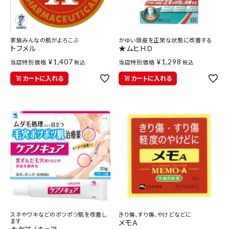
医薬品に関する注意事項
プライバシーポリシー
家族みんなの肌がよろこぶ
かゆい頭皮を正常な状態に改善する
トフメル
★ムヒＨＤ
特定商取引法について
¥
1,407
¥
1,298
当店特別価格
当店特別価格
税込
税込
お問い合わせ
カートに入れる
カートに入れる
スネやワキなどのポツポツ肌を改善し
きり傷、すり傷、やけどなどに
ます
メモＡ