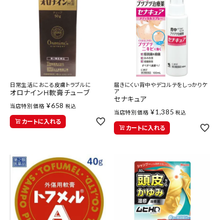
meeting_room
person
ログイン
会員登録
新着商品
医薬品
日常生活におこる皮膚トラブルに
届きにくい背中やデコルテをしっかりケ
ア
オロナインＨ軟膏チューブ
健康食品
セナキュア
¥
658
当店特別価格
税込
¥
1,385
当店特別価格
税込
カートに入れる
化粧品
カートに入れる
雑貨
食品
インフォメーション