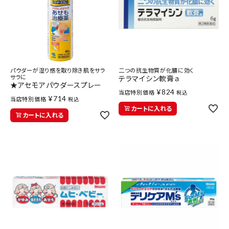
パウダーが湿り感を取り除き肌をサラ
二つの抗生物質が化膿に効く
サラに
テラマイシン軟膏ａ
★アセモアパウダースプレー
¥
824
当店特別価格
税込
¥
714
当店特別価格
税込
カートに入れる
カートに入れる