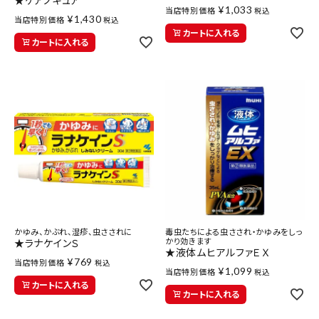
★ケアノキュア
¥
1,033
当店特別価格
税込
¥
1,430
当店特別価格
税込
カートに入れる
カートに入れる
かゆみ、かぶれ、湿疹、虫さされに
毒虫たちによる虫さされ・かゆみをしっ
かり効きます
★ラナケインＳ
★液体ムヒアルファＥＸ
¥
769
当店特別価格
税込
¥
1,099
当店特別価格
税込
カートに入れる
カートに入れる