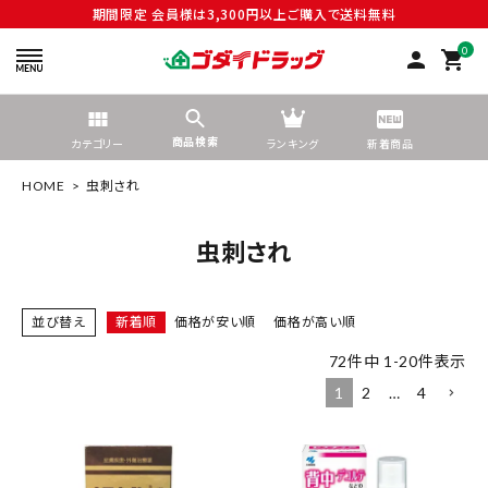
期間限定 会員様は3,300円以上ご購入で送料無料
0
person
shopping_cart
商品検索
カテゴリー
ランキング
新着商品
HOME
虫刺され
虫刺され
search
並び替え
新着順
価格が安い順
価格が高い順
72
件中
1
-
20
件表示
tune
絞り込んで検索する
1
2
…
4
ACCOUNT MENU
ようこそ ゲスト 様