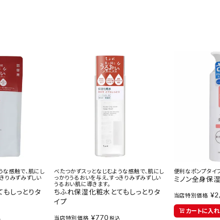
うな感触で、肌にし
べたつかずスッとなじむような感触で、肌にし
便利なポンプタイ
っきりみずみずしい
っかりうるおいを与え、すっきりみずみずしい
ミノン全身保
うるおい肌に導きます。
てもしっとりタ
ちふれ保湿化粧水とてもしっとりタ
¥
2
当店特別価格
イプ
カートに入れ
¥
770
当店特別価格
込
税込