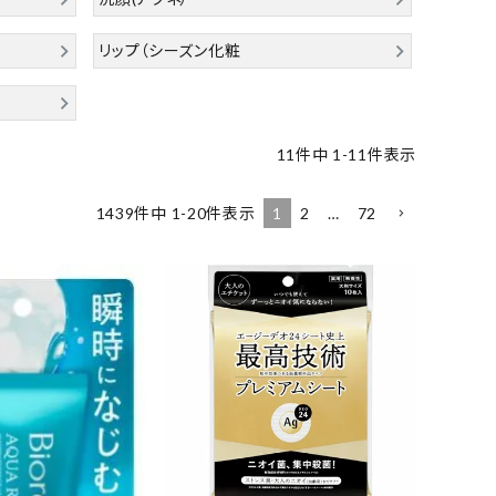
リップ（シーズン化粧
11
件中
1
-
11
件表示
1
2
…
72
1439
件中
1
-
20
件表示