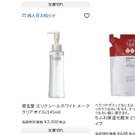
在庫切れ
再入荷お知らせ
べたつかずスッとなじむよ
資生堂 エリクシールホワイト メーク
っかりうるおいを与え、す
クリアオイル(145ml)
うるおい肌に導きます。
ちふれ保湿化粧水と
¥
3,300
当店特別価格
税込
イプ
在庫切れ
¥
638
当店特別価格
税