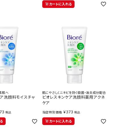
カートに入れる
素肌へ
肌にやさしくニキビを防ぐ殺菌・消炎成分配合
ケア洗顔料モイスチャ
ビオレスキンケア洗顔料薬用アクネ
ケア
73
¥
373
当店特別価格
税込
税込
る
カートに入れる