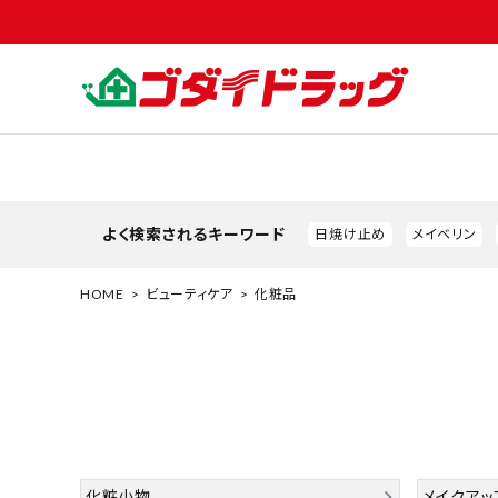
よく検索されるキーワード
日焼け止め
メイベリン
HOME
ビューティケア
化粧品
search
化粧小物
メイクアッ