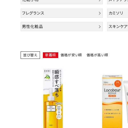
ACCOUNT MENU
ようこそ ゲスト 様
フレグランス
カミソリ
meeting_room
person
ログイン
会員登録
男性化粧品
スキンケア
新着商品
医薬品
並び替え
新着順
価格が安い順
価格が高い順
健康食品
化粧品
雑貨
食品