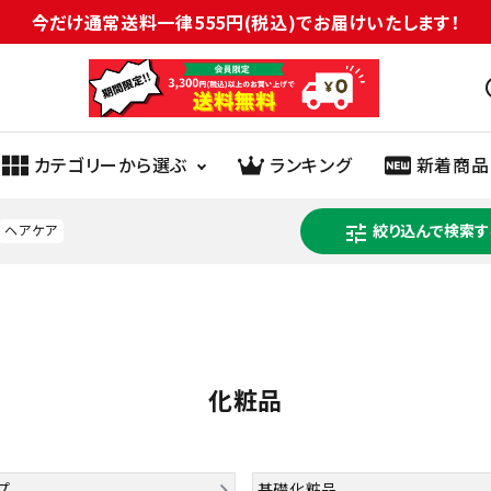
今だけ通常送料一律555円(税込)でお届けいたします！
sc
カテゴリーから選ぶ
ランキング
新着商品
tune
絞り込んで検索す
ヘアケア
ヘルスケア
医薬品
健康食品
化粧品
生理用品
オーラル
介護
紙類
日用雑貨
化粧品
ペット
衣料品
園芸用品
米
菓子
パン・シリアル
プ
基礎化粧品