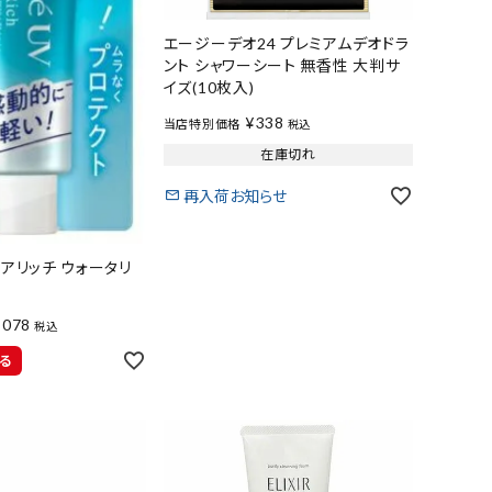
エージーデオ24 プレミアムデオドラ
ント シャワーシート 無香性 大判サ
イズ(10枚入)
¥
338
当店特別価格
税込
在庫切れ
再入荷お知らせ
クアリッチ ウォータリ
g
,078
税込
る