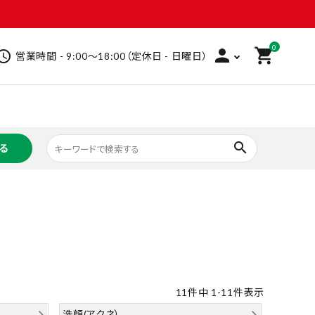
0
person
shopping_cart
hedule
営業時間 - 9:00～18:00（定休日 - 日曜日）
search
る
救急衛生用品
ビューティケア
ヘアケア
インバス
ホームケア
ベビー
洗剤
家庭用品
文具
フーズ
飲料
加工食品
11
件中
1
-
11
件表示
その他
洗顔(アクネ）