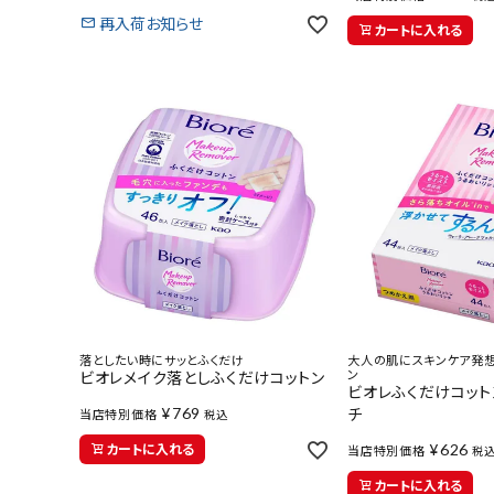
再入荷お知らせ
カートに入れる
落としたい時にサッとふくだけ
大人の肌にスキンケア発想
ン
ビオレメイク落としふくだけコットン
ビオレふくだけコット
¥
769
チ
当店特別価格
税込
¥
626
カートに入れる
当店特別価格
税
カートに入れる