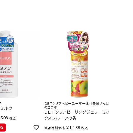
プ
ＤＥＴクリアヘビーユーザー休井美郷さんと
のコラボ
湿ミルク
ＤＥＴクリアピーリングジェリ‐ミッ
,508
クスフルーツの香
税込
¥
1,188
る
当店特別価格
税込