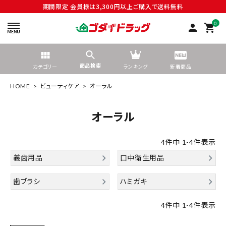
期間限定 会員様は3,300円以上ご購入で送料無料
0
person
shopping_cart
商品検索
カテゴリー
ランキング
新着商品
HOME
ビューティケア
オーラル
オーラル
search
4
件中
1
-
4
件表示
義歯用品
口中衛生用品
tune
絞り込んで検索する
歯ブラシ
ハミガキ
4
件中
1
-
4
件表示
ACCOUNT MENU
ようこそ ゲスト 様