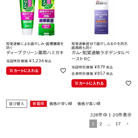
知覚過敏による歯のしみ・歯槽膿漏を
知覚過敏症状で歯がしみるのを防ぎ、
防ぐ
歯周病も防ぐ
ディープクリーン薬用ハミガキ
ガム・知覚過敏ラボデンタルペ
ーストＲＣ
¥
1,236
当店特別価格
税込
¥
879
当店特別価格
税込
カートに入れる
¥
857
会員特別価格
税込
カートに入れる
並び替え
新着順
価格が安い順
価格が高い順
328
件中
1
-
20
件表示
1
2
…
17