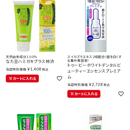
天然由来成分１００％
スイカズラエキス２倍配合！歯を白くす
る集中美容液！
なた豆ハミガキプラス柿渋
トゥービーホワイトデンタルビ
¥
1,408
当店特別価格
税込
ューティーエッセンスプレミア
ム
カートに入れる
¥
2,728
当店特別価格
税込
カートに入れる