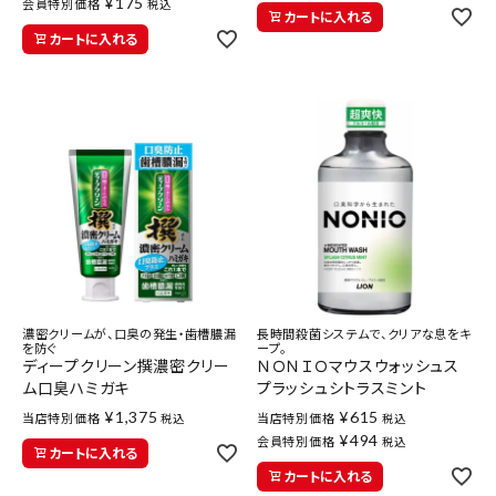
¥
175
会員特別価格
税込
カートに入れる
カートに入れる
濃密クリームが、口臭の発生・歯槽膿漏
長時間殺菌システムで、クリアな息をキ
を防ぐ
ープ。
ディープクリーン撰濃密クリー
ＮＯＮＩＯマウスウォッシュス
ム口臭ハミガキ
プラッシュシトラスミント
¥
1,375
¥
615
当店特別価格
当店特別価格
税込
税込
¥
494
会員特別価格
税込
カートに入れる
カートに入れる