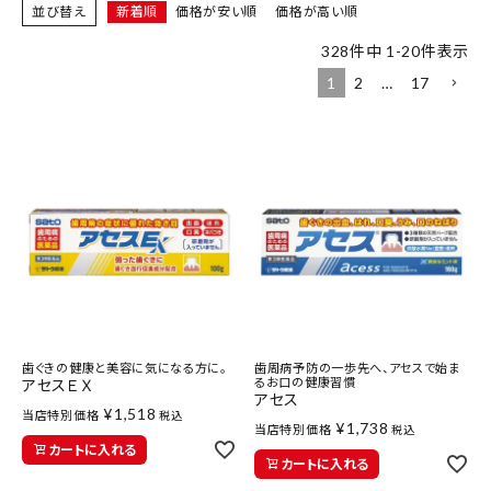
並び替え
新着順
価格が安い順
価格が高い順
meeting_room
person
ログイン
会員登録
328
件中
1
-
20
件表示
1
2
…
17
新着商品
医薬品
健康食品
化粧品
雑貨
歯ぐきの健康と美容に気になる方に。
歯周病予防の一歩先へ、アセスで始ま
るお口の健康習慣
アセスＥＸ
食品
アセス
¥
1,518
当店特別価格
税込
¥
1,738
当店特別価格
税込
カートに入れる
インフォメーション
カートに入れる