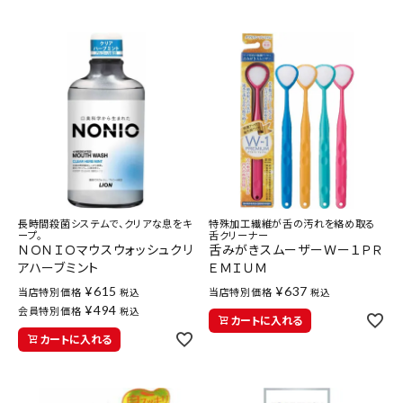
長時間殺菌システムで、クリアな息をキ
特殊加工繊維が舌の汚れを絡め取る
ープ。
舌クリーナー
ＮＯＮＩＯマウスウォッシュクリ
舌みがきスムーザーＷー１ＰＲ
アハーブミント
ＥＭＩＵＭ
¥
615
¥
637
当店特別価格
当店特別価格
税込
税込
¥
494
会員特別価格
税込
カートに入れる
カートに入れる