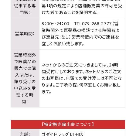
従事する専
第1項の規定により店舗販売業の許可を受
医薬品に関する注意事項
門家：
けた者であることを証明する。
プライバシーポリシー
8：00～24：00 TEL079-268-2777（営
業時間外で医薬品の相談できる時間およ
特定商取引法について
営業時間：
び連絡先:なし）営業時間内でのご連絡を
宜しくお願い致します。
お問い合わせ
営業時間外
で医薬品の
ネットからのご注文につきましては、24時
販売での購
間受付けしております。ネットからのご注文
入または、
のお客様は、店頭での受け渡しは不可とな
譲り受けの
ります。ご了承の程、何卒宜しくお願い致し
申込みを受
ます。
理する時
間：
【特定販売届出書について】
店舗：
ゴダイドラッグ 町田店