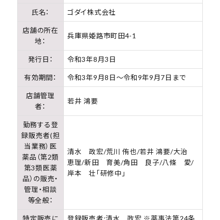
氏名：
ゴダイ株式会社
meeting_room
person
ログイン
会員登録
店舗の所在
兵庫県姫路市町田4-1
地：
新着商品
発行日：
令和3年8月3日
医薬品
有効期間：
令和3年9月8日～令和9年9月7日まで
店舗管理
健康食品
若井 鴻要
者：
化粧品
勤務する登
録販売者(担
当業務）医
雑貨
清水 政宏/荒川 侑也/若井 鴻要/大治
薬品（第2類
恵理/新田 育美/角田 良子/八條 愛/
第3類医薬
岸本 壮「研修中」
食品
品）の販売・
管理・相談
等全般：
インフォメーション
特定販売に
登録販売者:清水 政宏 ※薬事法第24条