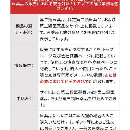
医薬品の販売における安全対策として以下の通り業務を遂
行します。
第二類医薬品、指定第二類医薬品、および
商品の選
第三類医薬品をサイト上に掲載していま
定・陳列：
す。 医薬品と他の商品とを明確に区別して
表示しています。
販売に関する許可を有することを、トップ
ページ及び会社概要ページに記載してい
ます。 使用上の注意などを各商品ページに
情報提供：
記載しています。 購入や使用に当たり、ご不
明な点は専門家がメールやお電話、
または
必要に応じてビデオ通話で
対応致します。
サイト上で、第二類医薬品、指定第二類医
申込み：
薬品、および第三類医薬品を申込みできま
す。
医薬品についてはご本人宛の場合のみご
購入いただけます。 ギフト等によるご注文
はお受けできません。 一部の医薬品につい