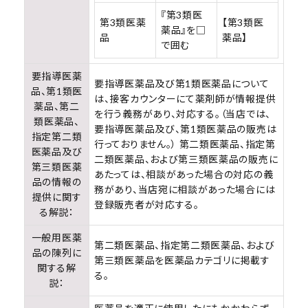
『第3類医
第3類医薬
【第3類医
薬品』を□
品
薬品】
で囲む
要指導医薬
要指導医薬品及び第1類医薬品について
品、第1類医
は、接客カウンターにて薬剤師が情報提供
薬品、第二
を行う義務があり、対応する。（当店では、
類医薬品、
要指導医薬品及び、第1類医薬品の販売は
指定第二類
行っておりません。） 第二類医薬品、指定第
医薬品及び
二類医薬品、および第三類医薬品の販売に
第三類医薬
あたっては、相談があった場合の対応の義
品の情報の
務があり、当店宛に相談があった場合には
提供に関す
登録販売者が対応する。
る解説：
一般用医薬
第二類医薬品、指定第二類医薬品、および
品の陳列に
第三類医薬品を医薬品カテゴリに掲載す
関する解
る。
説：