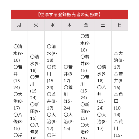
【従事する登録販売者の勤務表】
月
火
水
木
金
土
日
〇清
水(9-
〇清
〇清
18)
水(9-
水(9-
△大
〇清
〇若
18)
18)
治(8-
水(9-
井(8-
〇若
〇荒
〇若
〇清
17)
18)
15)
井
川
井(8-
水(9-
△若
〇荒
〇荒
(15-
(15-
17)
18)
井(8-
川
川
24)
24)
〇荒
〇若
15)
(15-
(15-
〇大
〇若
川
井
△角
24)
24)
治(8-
井(8-
(15-
(15-
田
〇新
〇新
17)
17)
24)
24)
(10-
田(9-
田(9-
〇八
〇大
〇大
〇大
14)
15)
15)
條(8-
治(8-
治(9-
治(8-
△荒
〇八
〇大
15)
17)
15)
17)
川
條(8-
治(9-
〇岸
〇岸
(15-
15)
18)