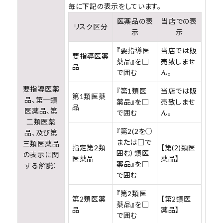
毎に下記の表示をしています。
医薬品の表
当店での表
リスク区分
示
示
『要指導医
当店では販
要指導医薬
薬品』を□
売致しませ
品
で囲む
ん。
要指導医薬
『第1類医
当店では販
第1類医薬
品、第一類
薬品』を□
売致しませ
品
医薬品、第
で囲む
ん。
二類医薬
『第2(2を○
品、及び第
または□で
三類医薬品
指定第2類
【第(2)類医
囲む）類医
の表示に関
医薬品
薬品】
薬品』を□
する解説：
で囲む
『第2類医
第2類医薬
【第2類医
薬品』を□
品
薬品】
で囲む