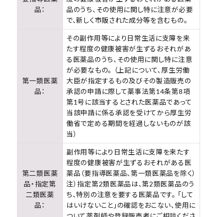
品：
品のうち、その使用に関し特に注意が必要
で、新しく市販された成分等を含むもの。
その副作用等により日常生活に支障を来
たす程度の健康被害が生ずるおそれがあ
る医薬品のうち、その使用に関し特に注意
が必要なもの。 （上記について、厚生労働
第一類医薬
大臣が指定するもの及びその製造販売の
品：
承認の申請に際して薬事法第14条第8項
第1号に該当するとされた医薬品であって
当該申請に係る承認を受けてから厚生労
働省で定める期間を経過しないものが該
当）
副作用等により日常生活に支障を来たす
程度の健康被害が生ずるおそれがある医
第二類医薬
薬品（要指導医薬品、第一類医薬品を除く）
品・指定第
注）指定第2類医薬品は、第2類医薬品のう
二類医薬
ち、特別の注意を要する医薬品です。 「して
品：
はいけないこと」の確認をおこない、使用に
ついて薬剤師や登録販売者にご相談くださ