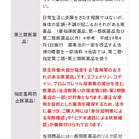
い。
日常生活に支障をきたす程度ではないが、
身体の変調・不調が起こるおそれがある医
薬品 （要指導医薬品、第一類医薬品及び
第三類医薬
第二類医薬品以外） ＊参考 平成19年4
品：
月1日施行 薬事法の一部を改正する法
律の概要を一部抜粋 ＊当店では、第二類・
指定第二類・第三類医薬品を扱う
厚生労働大臣が指定する「濫用等のおそ
れのある医薬品」です。エフェドリン、コデ
イン、ブロムワレリル尿素等の成分を含む
医薬品（当店取扱いの指定第2類・第2類医
指定濫用防
薬品の一部）が対象となります。適正な使
止医薬品：
用を目的とした販売を確保するため、法令
に基づき、ご購入時には「身分証明書によ
る年齢確認」や「ビデオ通話による状態確
認」が義務付けられております。
当該商品には一般用医薬品のリスク区分