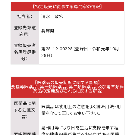
【特定販売に従事する専門家の情報】
担当者：
清水 政宏
登録先都道
兵庫県
府県：
登録販売者
第28-19-00298（登録日 : 令和元年10月
名簿登録番
28日）
号：
【医薬品の販売制度に関する事項】
要指導医薬品、第一類医薬品、第二類医薬品、及び第三類医
薬品の定義及びこれらに関する解説
医薬品に関
医薬品は使用上の注意をよく読み用法・用
する注意文
量を守って正しくお使い下さい。
言：
副作用等により日常生活に支障を来す程
要指導医薬
度の健康被害が生ずるおそれがある医薬