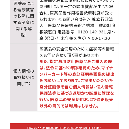
医薬品を適正に使用したにもかかわらず、
医薬品によ
副作用による一定の健康被害が生じた場
る健康被害
合に、医薬品副作用被害救済制度が受け
の救済に関
られます。 ＜お問い合せ先＞ 独立行政法
する制度に
人 医薬品医療機器総合機構 救済制度
関する解
相談窓口 電話番号 : 0120-149-931 月～
説：
金（祝日・年末年始を除く） 9:00-17:30
医薬品の安全使用のために症状等の情報
をお伺いさせて頂く事があります。
また、指定濫用防止医薬品をご購入の際
は、法令に基づく年齢確認のため、マイナ
個人情報の
ンバーカード等の身分証明書画像の提出
取り扱いに
をお願いしております。ご提出いただいた
関して：
身分証画像を含む個人情報は、個人情報
保護法等に基づき適切かつ厳重に管理を
行い、医薬品の安全使用および適正販売
以外の目的では利用はしません。
【医薬品の安全使用のための業務手順書】