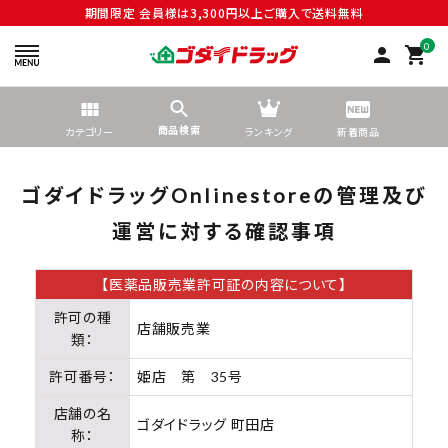
期間限定 会員様は3,300円以上ご購入で送料無料
0
person
shopping_cart
商品検索
カテゴリー
ランキング
新着商品
ゴダイドラッグOnlinestoreの管理及び
運営に対する確認事項
search
【医薬品販売業許可証の内容について】
許可の種
店舗販売業
類：
tune
絞り込んで検索する
許可番号：
姫店 第 35号
ACCOUNT MENU
店舗の名
ゴダイドラッグ 町田店
ようこそ ゲスト 様
称：