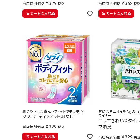
¥
329
¥
362
当店特別価格
当店特別価格
インフォメーション
税込
税
カートに入れる
カートに入れる
医薬品に関する注意事項
プライバシーポリシー
特定商取引法について
お問い合わせ
肌にやさしく、真ん中フィットでモレ安心！
気になるニオイをＡｇの力
ライナー
ソフィボディフィット羽なし
ロリエきれいスタイ
¥
329
ブ消臭
当店特別価格
税込
¥
329
カートに入れる
当店特別価格
税