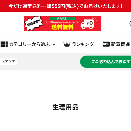
今だけ通常送料一律555円(税込)でお届けいたします！
sc
カテゴリーから選ぶ
ランキング
新着商品
tune
絞り込んで検索す
ヘアケア
ヘルスケア
医薬品
健康食品
化粧品
生理用品
オーラル
介護
紙類
日用雑貨
生理用品
ペット
衣料品
園芸用品
米
菓子
パン・シリアル