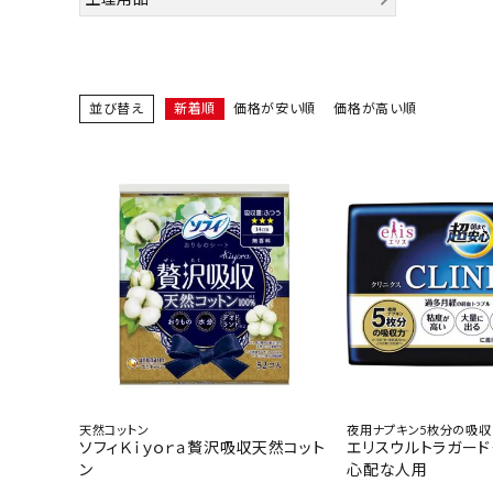
ACCOUNT MENU
ようこそ ゲスト 様
meeting_room
person
ログイン
会員登録
並び替え
新着順
価格が安い順
価格が高い順
新着商品
医薬品
健康食品
化粧品
雑貨
天然コットン
夜用ナプキン5枚分の吸収
ソフィＫｉｙｏｒａ贅沢吸収天然コット
エリスウルトラガー
食品
ン
心配な人用