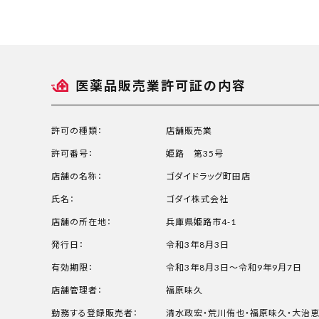
医薬品販売業許可証の内容
許可の種類：
店舗販売業
許可番号：
姫路 第35号
店舗の名称：
ゴダイドラッグ町田店
氏名：
ゴダイ株式会社
店舗の所在地：
兵庫県姫路市4-1
発行日：
令和3年8月3日
有効期限：
令和3年8月3日～令和9年9月7日
店舗管理者：
福原味久
勤務する登録販売者：
清水政宏・荒川侑也・福原味久・大治