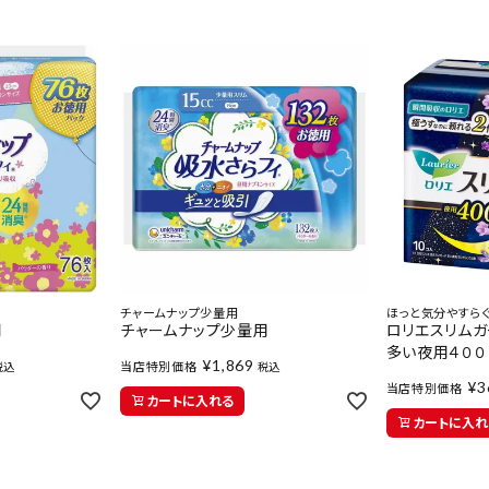
チャームナップ少量用
ほっと気分やすら
用
チャームナップ少量用
ロリエスリム
多い夜用４００
¥
1,869
当店特別価格
税込
税込
¥
3
当店特別価格
カートに入れる
カートに入れ