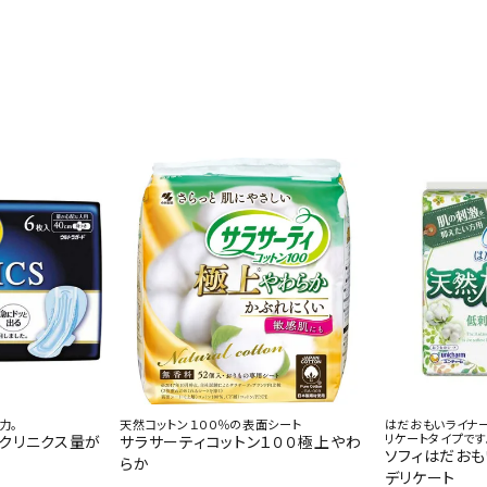
力。
天然コットン１００％の表面シート
はだおもいライナ
リケートタイプです
ドクリニクス量が
サラサーティコットン１００極上やわ
ソフィはだお
らか
デリケート