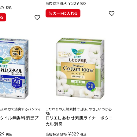
¥
329
当店特別価格
税込
29
税込
カートに入れる
る
Ａｇの力で消臭するパンティ
こだわりの天然素材で、肌にやさしいつけ心
地。
スタイル無香料消臭プ
ロリエしあわせ素肌ライナーボタニ
カル消臭
29
¥
329
当店特別価格
税込
税込