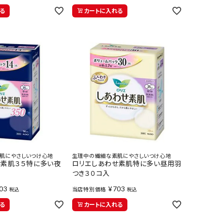
る
カートに入れる
肌にやさしいつけ心地
生理中の繊細な素肌にやさしいつけ心地
せ素肌３５特に多い夜
ロリエしあわせ素肌特に多い昼用羽
つき３０コ入
03
¥
703
当店特別価格
税込
税込
る
カートに入れる