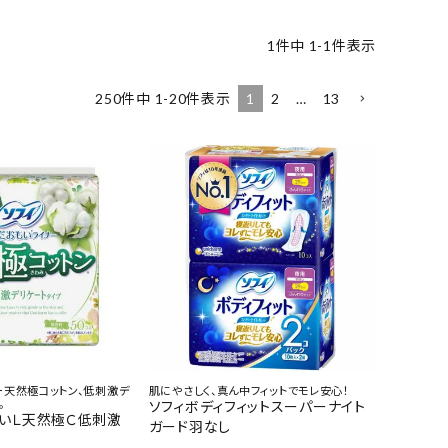
1
件中
1
-
1
件表示
1
2
…
13
250
件中
1
-
20
件表示
ー天然極コットン、低刺激デ
肌にやさしく、真ん中フィットでモレ安心！
。
ソフィボディフィットスーパーナイト
もいＬ天然極Ｃ低刺激
ガード羽なし