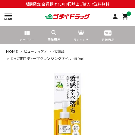
期間限定 会員様は3,300円以上ご購入で送料無料
0
person
shopping_cart
商品検索
カテゴリー
ランキング
新着商品
HOME
ビューティケア
化粧品
DHC薬用ディープクレンジングオイル 150ml
search
tune
絞り込んで検索する
ACCOUNT MENU
ようこそ ゲスト 様