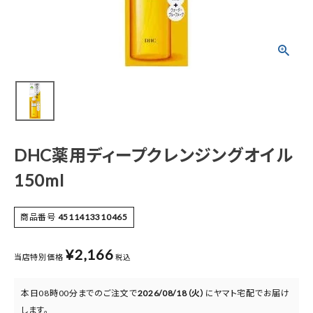
meeting_room
person
ログイン
会員登録
新着商品
医薬品
健康食品
DHC薬用ディープクレンジングオイル
化粧品
150ml
雑貨
商品番号
4511413310465
¥
2,166
食品
当店特別価格
税込
インフォメーション
本日
08時00分
までのご注文で
2026/08/18（火）
に
ヤマト宅配
でお届け
します。