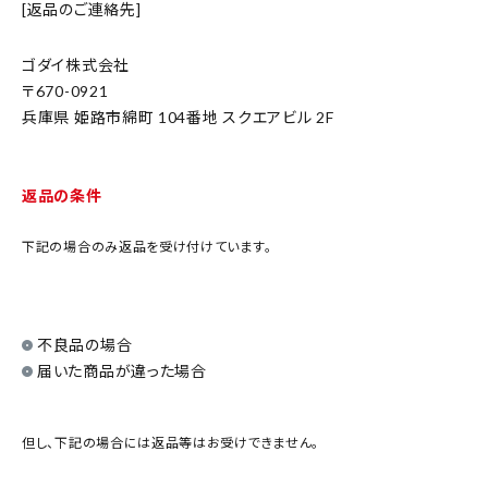
[返品のご連絡先]
meeting_room
person
ログイン
会員登録
ゴダイ株式会社
670-0921
新着商品
兵庫県 姫路市綿町 104番地 スクエアビル 2F
医薬品
返品の条件
健康食品
下記の場合のみ返品を受け付けています。
化粧品
雑貨
不良品の場合
届いた商品が違った場合
食品
但し、下記の場合には返品等はお受けできません。
インフォメーション