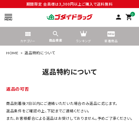
期間限定 会員様は3,300円以上ご購入で送料無料
0
person
shopping_cart
商品検索
カテゴリー
ランキング
新着商品
HOME
返品特約について
返品特約について
search
返品の可否
商品到着後7日以内にご連絡いただいた場合のみ返品に応じます。
tune
絞り込んで検索する
返品条件をご確認の上、下記までご連絡ください。
また、お客様都合による返品はお受けしておりません。予めご了承ください。
ACCOUNT MENU
ようこそ ゲスト 様