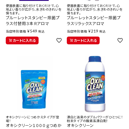
便器表面に貼り付けておくだけで、心
便器表面に貼り付けておくだけで、心
地よい香りが広がり、水ぎわのきれいを
地よい香りが広がり、水ぎわのきれいを
保ちます。
保ちます。
ブルーレットスタンピー除菌プ
ブルーレットスタンピー除菌プ
ラス付替用３本Ｒアロマ
ラスリラックスアロマ
¥
549
¥
219
当店特別価格
当店特別価格
税込
税込
カートに入れる
カートに入れる
オキシクリーンにつめかえタイプが登
漂白と消臭のダブルパワーがひとつに！
場！
粉末タイプの酸素系漂白剤！
オキシクリーン１０００ｇつめか
オキシクリーン