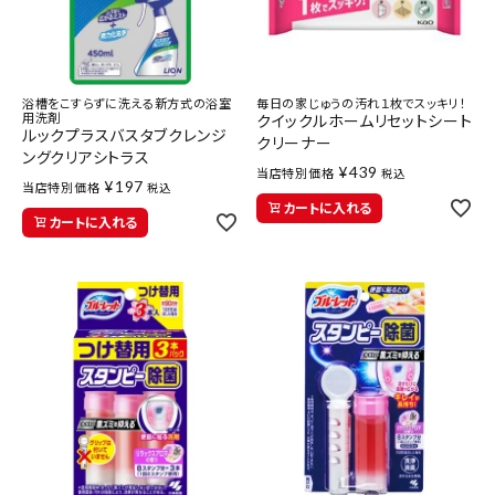
医薬品に関する注意事項
プライバシーポリシー
浴槽をこすらずに洗える新方式の浴室
毎日の家じゅうの汚れ１枚でスッキリ！
特定商取引法について
用洗剤
クイックルホームリセットシート
ルックプラスバスタブクレンジ
クリーナー
ングクリアシトラス
お問い合わせ
¥
439
当店特別価格
税込
¥
197
当店特別価格
税込
カートに入れる
カートに入れる