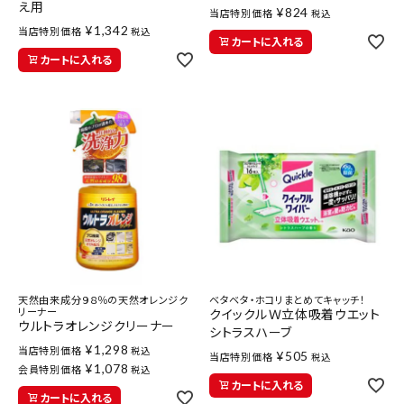
え用
¥
824
当店特別価格
税込
¥
1,342
当店特別価格
税込
カートに入れる
カートに入れる
天然由来成分９８％の天然オレンジク
ベタベタ・ホコリまとめてキャッチ！
リーナー
クイックルＷ立体吸着ウエット
ウルトラオレンジクリーナー
シトラスハーブ
¥
1,298
当店特別価格
税込
¥
505
当店特別価格
税込
¥
1,078
会員特別価格
税込
カートに入れる
カートに入れる