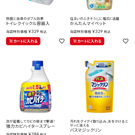
除菌と消臭のダブル効果
住まいのふきそうじに幅広く活躍
トイレクイックル容器入
かんたんマイペット
¥
329
¥
329
当店特別価格
当店特別価格
税込
税込
カートに入れる
カートに入れる
泡が密着してカビの根まで撃退！
汚れをグイグイ取り込み、水をかけると
サッと消える
強力カビハイタースプレー
バスマジックリン
¥
384
当店特別価格
税込