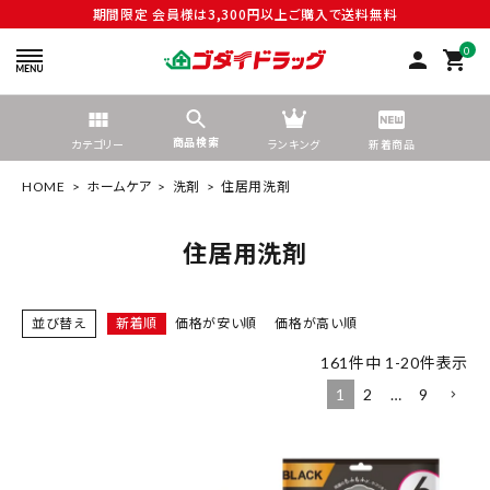
期間限定 会員様は3,300円以上ご購入で送料無料
0
person
shopping_cart
商品検索
カテゴリー
ランキング
新着商品
HOME
ホームケア
洗剤
住居用洗剤
住居用洗剤
search
並び替え
新着順
価格が安い順
価格が高い順
161
件中
1
-
20
件表示
tune
絞り込んで検索する
1
2
…
9
ACCOUNT MENU
ようこそ ゲスト 様