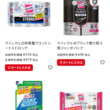
meeting_room
person
ログイン
会員登録
新着商品
医薬品
クイックル立体吸着ウエットシ
クイックルＷブラック取り替え
ートストロング
用ジャンボパック
健康食品
¥
935
¥
648
当店特別価格
当店特別価格
税込
税込
¥
879
会員特別価格
税込
化粧品
カートに入れる
カートに入れる
雑貨
食品
インフォメーション