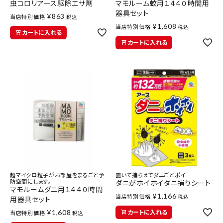
虫コロリアース駆除エサ剤
マモルーム蚊用１４４０時間用
器具セット
¥
863
当店特別価格
税込
¥
1,608
当店特別価格
税込
カートに入れる
カートに入れる
超マイクロ粒子がお部屋をまるごと予
置いて捕らえてダニごとポイ
防空間にします。
ダニがホイホイダニ捕りシート
マモルームダニ用１４４０時間
¥
1,166
当店特別価格
税込
用器具セット
¥
1,608
カートに入れる
当店特別価格
税込