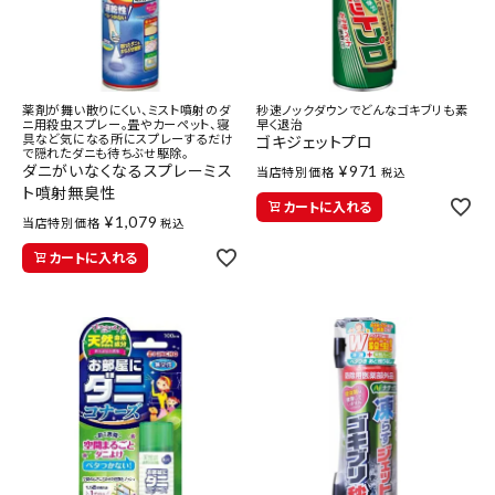
医薬品に関する注意事項
プライバシーポリシー
薬剤が舞い散りにくい、ミスト噴射のダ
秒速ノックダウンでどんなゴキブリも素
特定商取引法について
ニ用殺虫スプレー。畳やカーペット、寝
早く退治
具など気になる所にスプレーするだけ
ゴキジェットプロ
で隠れたダニも待ちぶせ駆除。
お問い合わせ
ダニがいなくなるスプレーミス
¥
971
当店特別価格
税込
ト噴射無臭性
カートに入れる
¥
1,079
当店特別価格
税込
カートに入れる