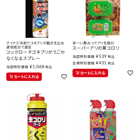
マイナス冷却でゴキブリの動きを止め
甘ーい黒みつでアリを誘引
速攻成分で退治
スーパーアリの巣コロリ
コックローチゴキブリがうごか
¥
539
当店特別価格
税込
なくなるスプレー
¥
431
会員特別価格
税込
¥
1,068
当店特別価格
税込
カートに入れる
カートに入れる