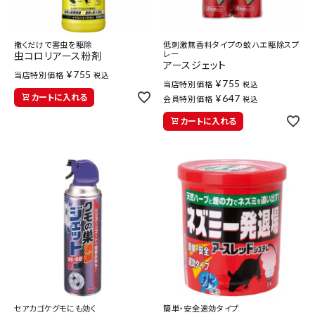
撒くだけで害虫を駆除
低刺激無香料タイプの蚊ハエ駆除スプ
レー
虫コロリアース粉剤
アースジェット
¥
755
当店特別価格
税込
¥
755
当店特別価格
税込
カートに入れる
¥
647
会員特別価格
税込
カートに入れる
セアカゴケグモにも効く
簡単・安全速効タイプ