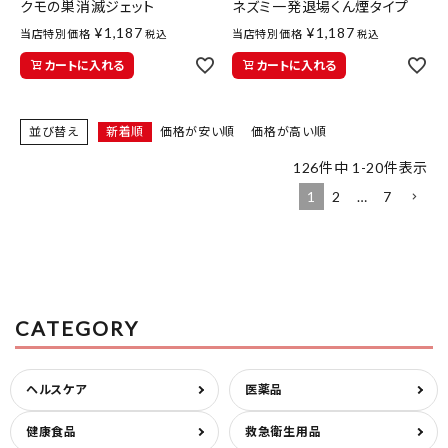
クモの巣消滅ジェット
ネズミ一発退場くん煙タイプ
¥
1,187
¥
1,187
当店特別価格
当店特別価格
税込
税込
カートに入れる
カートに入れる
並び替え
新着順
価格が安い順
価格が高い順
126
件中
1
-
20
件表示
1
2
…
7
CATEGORY
ヘルスケア
医薬品
健康食品
救急衛生用品