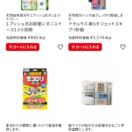
天然由来成分の１プッシュ式ダニよけ
天然成分ハッカ油でしっかり殺虫しま
スプレー
す。
１プッシュ式お部屋にダニコナ
ナチュラス凍らすジェットゴキ
ーズ１００回用
ブリ秒殺
¥
863
¥
1,176
当店特別価格
当店特別価格
税込
税込
カートに入れる
カートに入れる
家まわりの壁際に置くだけで害虫を駆
超マイクロ粒子がお部屋をまるごと予
除します。
防空間にします。