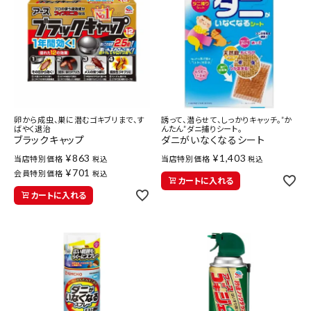
meeting_room
person
ログイン
会員登録
新着商品
医薬品
卵から成虫、巣に潜むゴキブリまで、す
誘って、潜らせて、しっかりキャッチ。”か
ばやく退治
んたん”ダニ捕りシート。
健康食品
ブラックキャップ
ダニがいなくなるシート
¥
863
¥
1,403
当店特別価格
当店特別価格
税込
税込
¥
701
化粧品
会員特別価格
税込
カートに入れる
カートに入れる
雑貨
食品
インフォメーション