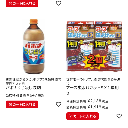
カートに入れる
速効性だからうじ、ボウフラを短時間で
世界唯一のトリプル処方で効きめが進
駆除できます。
化
バポナうじ殺し液剤
アース虫よけネットＥＸ１年用
２
¥
647
当店特別価格
税込
¥
2,138
当店特別価格
税込
カートに入れる
¥
1,619
会員特別価格
税込
カートに入れる