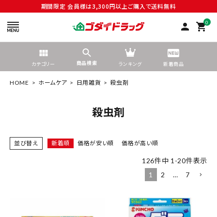
期間限定 会員様は3,300円以上ご購入で送料無料
0
person
shopping_cart
商品検索
カテゴリー
ランキング
新着商品
HOME
ホームケア
日用雑貨
殺虫剤
殺虫剤
search
並び替え
新着順
価格が安い順
価格が高い順
126
件中
1
-
20
件表示
tune
絞り込んで検索する
1
2
…
7
ACCOUNT MENU
ようこそ ゲスト 様