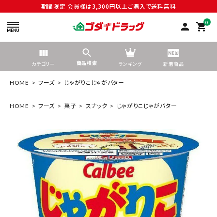
期間限定 会員様は3,300円以上ご購入で送料無料
0
person
shopping_cart
商品検索
カテゴリー
ランキング
新着商品
HOME
フーズ
じゃがりこじゃがバター
HOME
フーズ
菓子
スナック
じゃがりこじゃがバター
search
tune
絞り込んで検索する
ACCOUNT MENU
ようこそ ゲスト 様