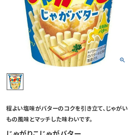
meeting_room
person
ログイン
会員登録
新着商品
医薬品
健康食品
化粧品
雑貨
程よい塩味がバターのコクを引き立て、じゃがい
食品
もの風味とマッチした味わいです。
インフォメーション
じゃがりこじゃがバター