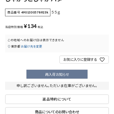
医薬品に関する注意事項
５５ｇ
商品番号
4901330578923k
プライバシーポリシー
¥
134
特定商取引法について
当店特別価格
税込
お問い合わせ
この地域へのお届け日は表示できません
東京都
お届け先を変更
お気に入りに登録する
再入荷お知らせ
申し訳ございません。ただいま在庫がございません。
返品特約について
商品についてのお問い合わせ