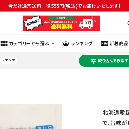
今だけ通常送料一律555円(税込)でお届けいたします！
sc
カテゴリーから選ぶ
ランキング
新着商品
tune
絞り込んで検索す
ヘアケア
ヘルスケア
医薬品
健康食品
化粧品
生理用品
オーラル
介護
紙類
日用雑貨
ペット
衣料品
園芸用品
北海道産
で、旨味が
米
菓子
パン・シリアル