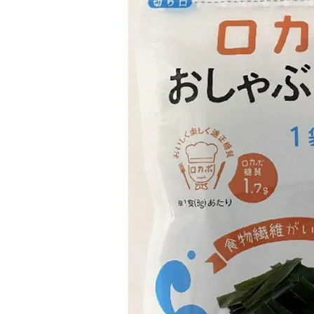
ACCOUNT MENU
ようこそ ゲスト 様
meeting_room
person
ログイン
会員登録
新着商品
医薬品
健康食品
化粧品
雑貨
食品