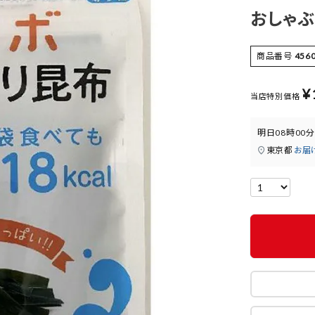
おしゃぶ
商品番号
456
¥
当店特別価格
明日
08時00分
東京都
お届