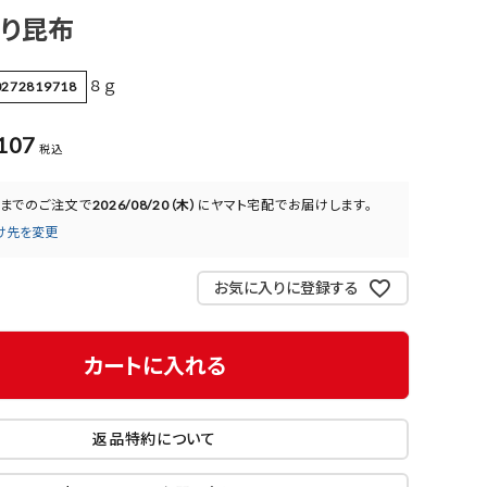
り昆布
８ｇ
0272819718
107
税込
までのご注文で
2026/08/20（木）
に
ヤマト宅配
でお届けします。
け先を変更
お気に入りに登録する
カートに入れる
返品特約について