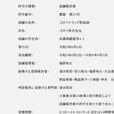
許可の種類：
店舗販売業
許可番号：
姫路 第35号
店舗の名称：
ゴダイドラッグ町田店
氏名：
ゴダイ株式会社
店舗の所在地：
兵庫県姫路市4-1
発行日：
令和3年8月3日
有効期限：
令和3年8月3日～令和9年9月7日
店舗管理者：
福原味久
勤務する登録販売者：
清水政宏・荒川侑也・福原味久・大治
新田育美・角田良子・八條愛・岸本 壮
特定販売に従事する専門家：
清水政宏
※薬事法第24条第1項の規定により
店舗販売業の許可を受けた者であるこ
営業時間：
8：00～24：00（ネット注文は24時間