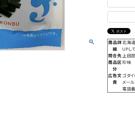
商品詳
北海道
細
UPし
問合先
上田
商品区
珍味
分
広告文
ゴダイ
責
メールア
電話番号