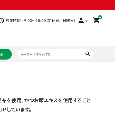
0
person
shopping_cart
hedule
営業時間 - 9:00～18:00（定休日 - 日曜日）
search
る
救急衛生用品
ビューティケア
ヘアケア
インバス
ホームケア
ベビー
洗剤
家庭用品
文具
フーズ
飲料
加工食品
昆布を使用。かつお節エキスを使用すること
ＵＰしています。
その他