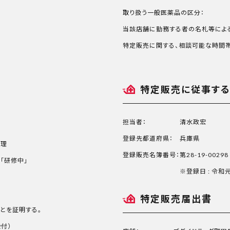
取り扱う一般医薬品の区分：
当該店舗に勤務する者の名札等によ
特定販売に関する、相談可能な時間帯
特定販売に従事す
担当者：
清水政宏
登録先都道府県：
兵庫県
恵理
登録販売名簿番号：
第28-19-00298
「研修中」
※登録日 : 令和
特定販売届出書
とを証明する。
受付）