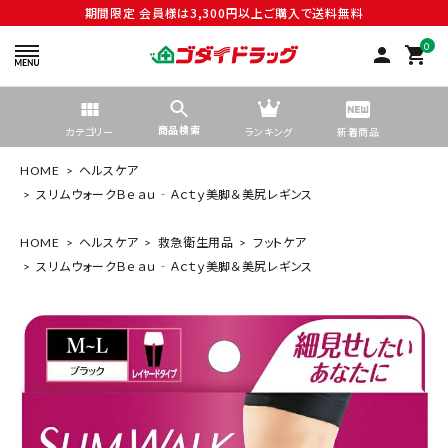
期間限定 会員様は3,300円以上ご購入で送料無料
0
person
shopping_cart
商品検索
カテゴリー
ランキング
新着商品
HOME
ヘルスケア
スリムウォークＢｅａｕ‐Ａｃｔｙ美脚＆美尻レギンス
HOME
ヘルスケア
救急衛生用品
フットケア
search
スリムウォークＢｅａｕ‐Ａｃｔｙ美脚＆美尻レギンス
tune
絞り込んで検索する
ACCOUNT MENU
ようこそ ゲスト 様