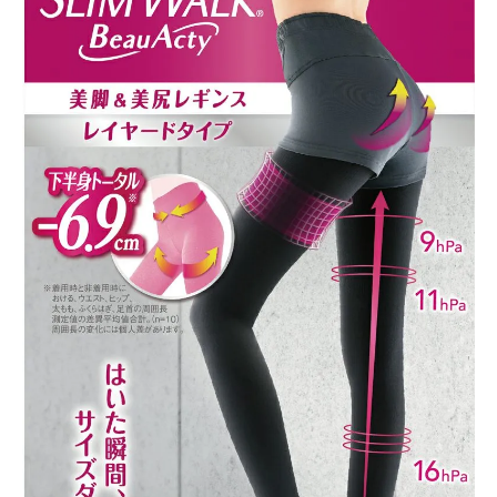
meeting_room
person
ログイン
会員登録
新着商品
医薬品
健康食品
化粧品
雑貨
食品
インフォメーション