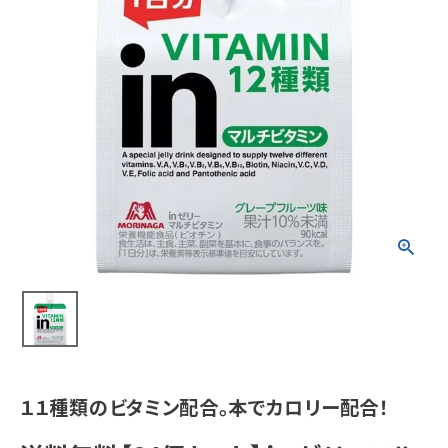
meeting_room
person
ログイン
会員登録
新着商品
医薬品
健康食品
化粧品
雑貨
食品
１１種類のビタミン配合。本でカロリー配合！
インフォメーション