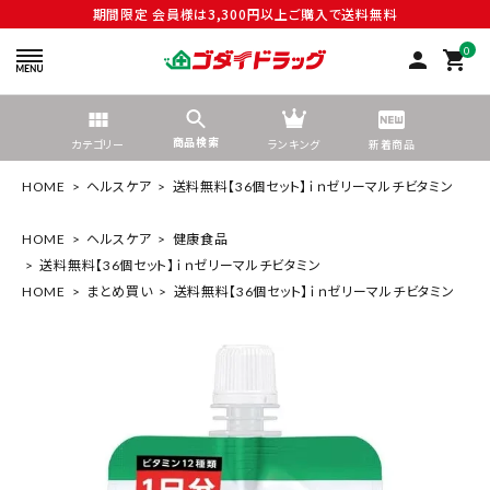
期間限定 会員様は3,300円以上ご購入で送料無料
0
person
shopping_cart
商品検索
カテゴリー
ランキング
新着商品
HOME
ヘルスケア
送料無料【36個セット】ｉｎゼリーマルチビタミン
HOME
ヘルスケア
健康食品
送料無料【36個セット】ｉｎゼリーマルチビタミン
search
HOME
まとめ買い
送料無料【36個セット】ｉｎゼリーマルチビタミン
tune
絞り込んで検索する
ACCOUNT MENU
ようこそ ゲスト 様