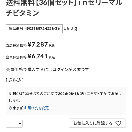
送料無料【36個セット】ｉｎゼリーマル
医薬品に関する注意事項
チビタミン
プライバシーポリシー
１８０ｇ
商品番号
4902888724558-36
特定商取引法について
お問い合わせ
¥
7,287
当店特別価格
税込
¥
6,741
会員特別価格
税込
会員価格で購入するにはログインが必要です。
送料込
明日
08時00分
までのご注文で
2026/08/18（火）
に
ヤマト宅配
でお届け
します。
東京都
お届け先を変更
お気に入りに登録する