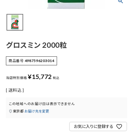
meeting_room
person
ログイン
会員登録
新着商品
医薬品
グロスミン 2000粒
健康食品
商品番号
4987596203014
化粧品
¥
15,772
当店特別価格
税込
送料込
雑貨
この地域へのお届け日は表示できません
食品
東京都
お届け先を変更
インフォメーション
お気に入りに登録する