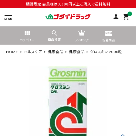
期間限定 会員様は3,300円以上ご購入で送料無料
0
person
shopping_cart
商品検索
カテゴリー
ランキング
新着商品
HOME
ヘルスケア
健康食品
健康食品
グロスミン 2000粒
search
tune
絞り込んで検索する
ACCOUNT MENU
ようこそ ゲスト 様