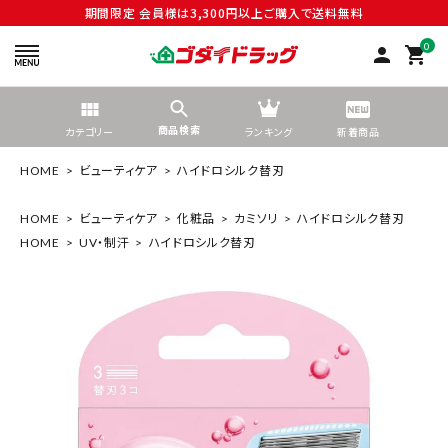
期間限定 会員様は3,300円以上ご購入で送料無料
0
person
shopping_cart
商品検索
カテゴリー
ランキング
新着商品
HOME
ビューティケア
ハイドロシルク替刃
HOME
ビューティケア
化粧品
カミソリ
ハイドロシルク替刃
HOME
UV・制汗
ハイドロシルク替刃
search
tune
絞り込んで検索する
ACCOUNT MENU
ようこそ ゲスト 様