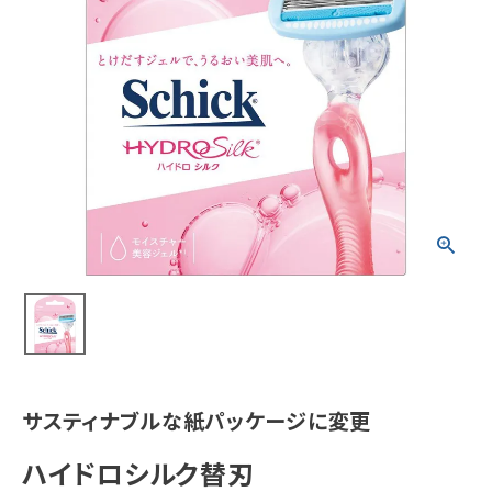
meeting_room
person
ログイン
会員登録
新着商品
医薬品
健康食品
化粧品
雑貨
食品
サスティナブルな紙パッケージに変更
インフォメーション
ハイドロシルク替刃