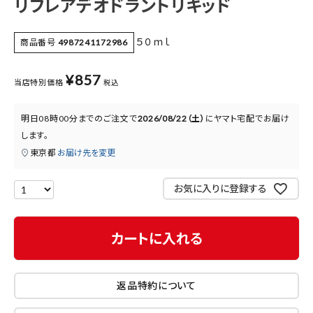
リフレアデオドラントリキッド
医薬品に関する注意事項
５０ｍｌ
商品番号
4987241172986
プライバシーポリシー
特定商取引法について
¥
857
当店特別価格
税込
お問い合わせ
明日
08時00分
までのご注文で
2026/08/22（土）
に
ヤマト宅配
でお届け
します。
東京都
お届け先を変更
お気に入りに登録する
カートに入れる
返品特約について