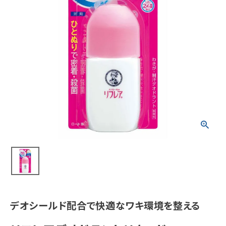
meeting_room
person
ログイン
会員登録
新着商品
医薬品
健康食品
化粧品
雑貨
食品
デオシールド配合で快適なワキ環境を整える
インフォメーション