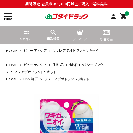
期間限定 会員様は3,300円以上ご購入で送料無料
0
person
shopping_cart
商品検索
カテゴリー
ランキング
新着商品
HOME
ビューティケア
リフレアデオドラントリキッド
HOME
ビューティケア
化粧品
制汗・UV（シーズン化
リフレアデオドラントリキッド
search
HOME
UV・制汗
リフレアデオドラントリキッド
tune
絞り込んで検索する
ACCOUNT MENU
ようこそ ゲスト 様