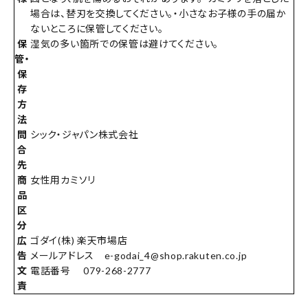
場合は、替刃を交換してください。・小さなお子様の手の届か
ないところに保管してください。
保
湿気の多い箇所での保管は避けてください。
管・
保
存
方
法
問
シック・ジャパン株式会社
合
先
商
女性用カミソリ
品
区
分
広
ゴダイ(株) 楽天市場店
告
メールアドレス e-godai_4@shop.rakuten.co.jp
文
電話番号 079-268-2777
責