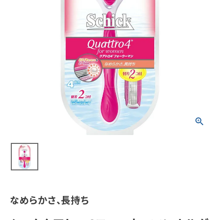
meeting_room
person
ログイン
会員登録
新着商品
医薬品
健康食品
化粧品
雑貨
食品
なめらかさ、長持ち
インフォメーション