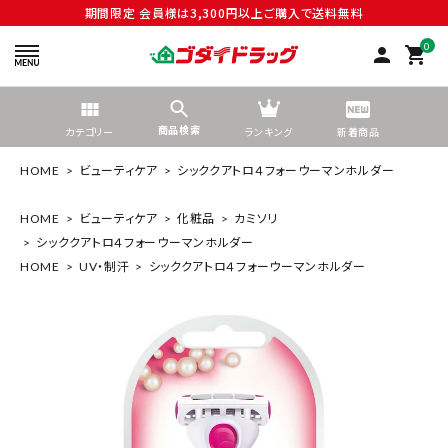
期間限定 会員様は3,300円以上ご購入で送料無料
0
person
shopping_cart
商品検索
カテゴリー
ランキング
新着商品
HOME
ビューティケア
シッククアトロ４フォーウーマンホルダー
HOME
ビューティケア
化粧品
カミソリ
シッククアトロ４フォーウーマンホルダー
search
HOME
UV・制汗
シッククアトロ４フォーウーマンホルダー
tune
絞り込んで検索する
ACCOUNT MENU
ようこそ ゲスト 様