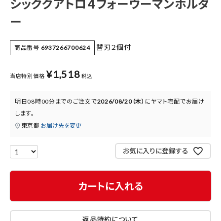
シッククアトロ４フォーウーマンホルダ
医薬品に関する注意事項
ー
プライバシーポリシー
替刃２個付
商品番号
6937266700624
特定商取引法について
お問い合わせ
¥
1,518
当店特別価格
税込
明日
08時00分
までのご注文で
2026/08/20（木）
に
ヤマト宅配
でお届け
します。
東京都
お届け先を変更
お気に入りに登録する
カートに入れる
返品特約について