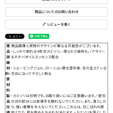
商品についてのお問い合わせ
レビューを書く
商
商品画像と実物のデザインが異なる可能性がございます。
品
・しっかり剃れる4枚刃カミソリ。・滑らかさ長持ち。・アサイー
詳
＆ホホバオイルエッセンス配合
細
材
・シェービングジェル、ローション類を塗布後、毛の生えている
料・
方向に沿ってやさしく剃る
原
材
料
製
・カミソリは刃物です。お取り扱いにはご注意願います。・替刃
品
の刃の部分には直接手を触れないでください。また、落とした
仕
り、強い衝撃を与えないでください。これらは、刃こぼれの原
様
因となり、肌を傷めるおそれがあります。・カミソリを落とした