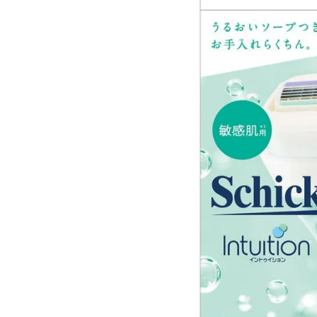
ACCOUNT MENU
ようこそ ゲスト 様
meeting_room
person
ログイン
会員登録
新着商品
医薬品
健康食品
化粧品
雑貨
食品