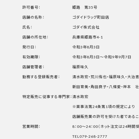
許可番号：
姫路 第35号
店舗の名称：
ゴダイドラッグ町田店
氏名：
ゴダイ株式会社
店舗の所在地：
兵庫県姫路市4-1
発行日：
令和3年8月3日
有効期限：
令和3年8月3日～令和9年9月7日
店舗管理者：
福原味久
勤務する登録販売者：
清水政宏・荒川侑也・福原味久・大治
新田育美・角田良子・八條愛・岸本 壮
特定販売に従事する専門家：
清水政宏
※薬事法第24条第1項の規定により
店舗販売業の許可を受けた者であるこ
営業時間：
8：00～24：00（ネット注文は24時間
TEL079-268-2777