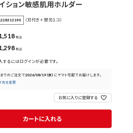
ゥイション敏感肌用ホルダー
（刃付き＋替刃１コ）
1228312190
1,518
税込
1,298
税込
入するにはログインが必要です。
までのご注文で
2026/08/19（水）
に
ヤマト宅配
でお届けします。
け先を変更
お気に入りに登録する
カートに入れる