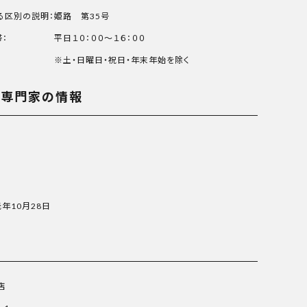
る区別の説明：
姫路 第35号
：
平日１０：００～１６：００
※土・日曜日・祝日・年末年始を除く
る専門家の情報
元年10月28日
店