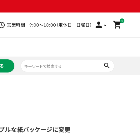
0
person
shopping_cart
hedule
営業時間 - 9:00～18:00（定休日 - 日曜日）
search
る
救急衛生用品
ビューティケア
ヘアケア
インバス
ホームケア
ベビー
洗剤
家庭用品
文具
フーズ
飲料
加工食品
ナブルな紙パッケージに変更
その他