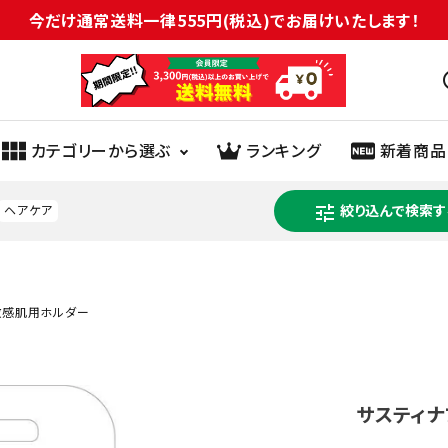
今だけ通常送料一律555円(税込)でお届けいたします！
sc
カテゴリーから選ぶ
ランキング
新着商品
tune
絞り込んで検索す
ヘアケア
ヘルスケア
医薬品
健康食品
化粧品
生理用品
オーラル
敏感肌用ホルダー
介護
紙類
日用雑貨
ペット
衣料品
園芸用品
サスティ
米
菓子
パン・シリアル