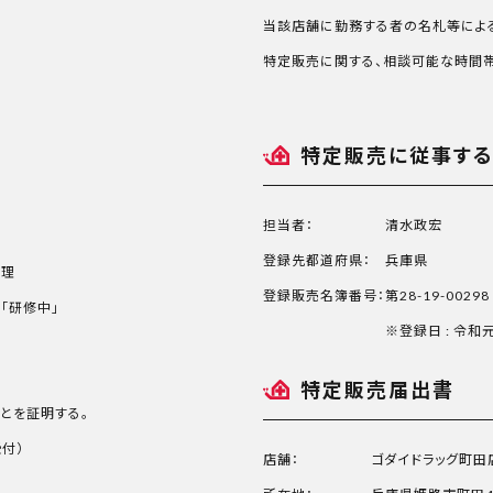
当該店舗に勤務する者の名札等によ
特定販売に関する、相談可能な時間帯
特定販売に従事す
担当者：
清水政宏
登録先都道府県：
兵庫県
恵理
登録販売名簿番号：
第28-19-00298
「研修中」
※登録日 : 令和
特定販売届出書
とを証明する。
受付）
店舗：
ゴダイドラッグ町田