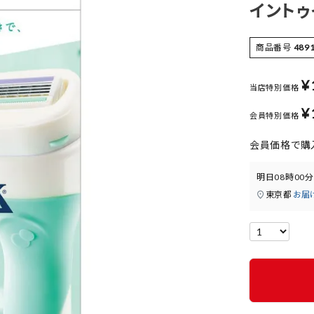
イント
商品番号
489
¥
当店特別価格
¥
会員特別価格
会員価格で購
明日
08時00分
東京都
お届