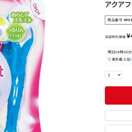
アクアフ
商品番号
490
¥
当店特別価格
明日
08時00分
東京都
お届