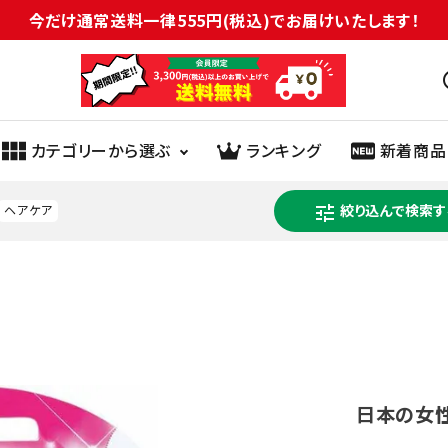
今だけ通常送料一律555円(税込)でお届けいたします！
sc
カテゴリーから選ぶ
ランキング
新着商品
tune
絞り込んで検索す
ヘアケア
ヘルスケア
医薬品
健康食品
化粧品
生理用品
オーラル
介護
紙類
日用雑貨
ペット
衣料品
園芸用品
日本の女
米
菓子
パン・シリアル