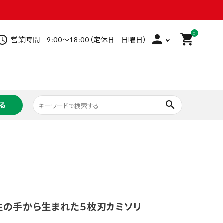
0
person
shopping_cart
hedule
営業時間 - 9:00～18:00（定休日 - 日曜日）
search
る
救急衛生用品
ビューティケア
ヘアケア
インバス
ホームケア
ベビー
洗剤
家庭用品
文具
フーズ
飲料
加工食品
性の手から生まれた５枚刃カミソリ
その他