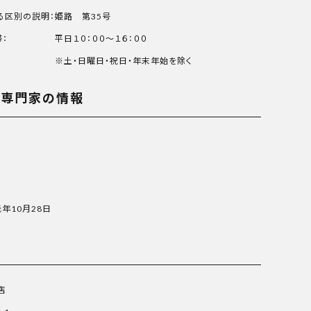
る区別の説明：
姫路 第35号
：
平日１０：００～１６：００
※土・日曜日・祝日・年末年始を除く
る専門家の情報
元年10月28日
店