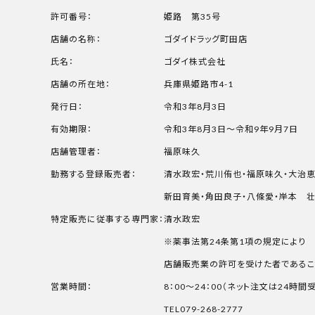
許可番号：
姫路 第35号
店舗の名称：
ゴダイドラッグ町田店
氏名：
ゴダイ株式会社
店舗の所在地：
兵庫県姫路市4-1
発行日：
令和3年8月3日
有効期限：
令和3年8月3日～令和9年9月7日
店舗管理者：
福原味久
勤務する登録販売者：
清水政宏・荒川侑也・福原味久・大治
新田育美・角田良子・八條愛・岸本 壮
特定販売に従事する専門家：
清水政宏
※薬事法第24条第1項の規定により
店舗販売業の許可を受けた者であるこ
営業時間：
8：00～24：00（ネット注文は24時間
TEL079-268-2777