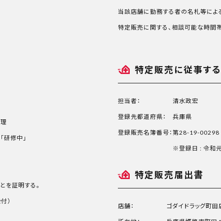
当該店舗に勤務する者の名札等によ
特定販売に関する、相談可能な時間帯
特定販売に従事す
担当者：
清水政宏
登録先都道府県：
兵庫県
恵理
登録販売名簿番号：
第28-19-00298
「研修中」
※登録日 : 令和
特定販売届出書
とを証明する。
受付）
店舗：
ゴダイドラッグ町田