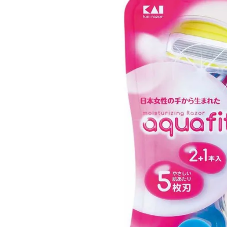
ACCOUNT MENU
ようこそ ゲスト 様
meeting_room
person
ログイン
会員登録
新着商品
医薬品
健康食品
化粧品
雑貨
食品