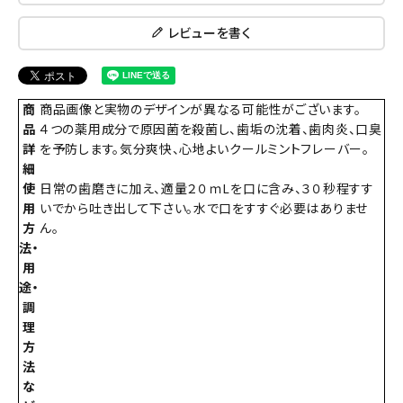
レビューを書く
商
商品画像と実物のデザインが異なる可能性がございます。
品
４つの薬用成分で原因菌を殺菌し、歯垢の沈着、歯肉炎、口臭
詳
を予防します。気分爽快、心地よいクールミントフレーバー。
細
使
日常の歯磨きに加え、適量２０ｍLを口に含み、３０秒程すす
用
いでから吐き出して下さい。水で口をすすぐ必要はありませ
方
ん。
法・
用
途・
調
理
方
法
な