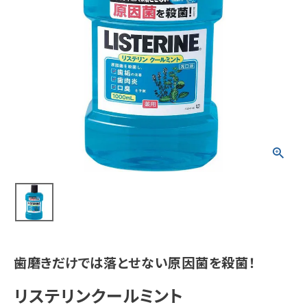
meeting_room
person
ログイン
会員登録
新着商品
医薬品
健康食品
化粧品
雑貨
食品
歯磨きだけでは落とせない原因菌を殺菌！
インフォメーション
リステリンクールミント