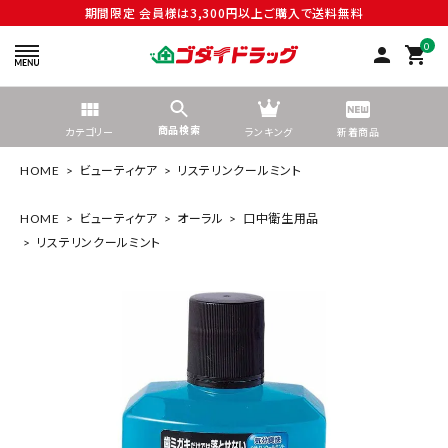
期間限定 会員様は3,300円以上ご購入で送料無料
0
person
shopping_cart
商品検索
カテゴリー
ランキング
新着商品
HOME
ビューティケア
リステリンクールミント
HOME
ビューティケア
オーラル
口中衛生用品
リステリンクールミント
search
tune
絞り込んで検索する
ACCOUNT MENU
ようこそ ゲスト 様