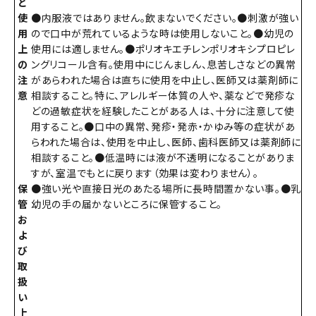
ど
使
●内服液ではありません。飲まないでください。●刺激が強い
用
ので口中が荒れているような時は使用しないこと。●幼児の
上
使用には適しません。●ポリオキエチレンポリオキシプロピレ
の
ングリコール含有。使用中にじんましん、息苦しさなどの異常
注
があらわれた場合は直ちに使用を中止し、医師又は薬剤師に
意
相談すること。特に、アレルギー体質の人や、薬などで発疹な
どの過敏症状を経験したことがある人は、十分に注意して使
用すること。●口中の異常、発疹・発赤・かゆみ等の症状があ
らわれた場合は、使用を中止し、医師、歯科医師又は薬剤師に
相談すること。●低温時には液が不透明になることがありま
すが、室温でもとに戻ります（効果は変わりません）。
保
●強い光や直接日光のあたる場所に長時間置かない事。●乳
管
幼児の手の届かないところに保管すること。
お
よ
び
取
扱
い
上