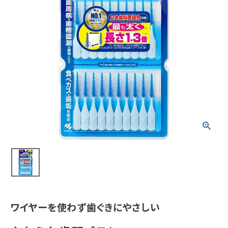
meeting_room
person
ログイン
会員登録
新着商品
医薬品
健康食品
化粧品
雑貨
食品
ワイヤーを使わず歯ぐきにやさしい
インフォメーション