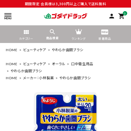
期間限定 会員様は3,300円以上ご購入で送料無料
0
person
shopping_cart
商品検索
カテゴリー
ランキング
新着商品
HOME
ビューティケア
やわらか歯間ブラシ
HOME
ビューティケア
オーラル
口中衛生用品
やわらか歯間ブラシ
search
HOME
メーカー：小林製薬
やわらか歯間ブラシ
tune
絞り込んで検索する
ACCOUNT MENU
ようこそ ゲスト 様