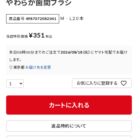
やわらか歯間ブラシ
医薬品に関する注意事項
Ｍ‐Ｌ２０本
商品番号
4987072082041
プライバシーポリシー
特定商取引法について
¥
351
当店特別価格
税込
お問い合わせ
本日
08時00分
までのご注文で
2026/08/18（火）
に
ヤマト宅配
でお届け
します。
東京都
お届け先を変更
お気に入りに登録する
カートに入れる
返品特約について