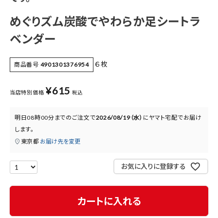
医薬品に関する注意事項
めぐりズム炭酸でやわらか足シートラ
プライバシーポリシー
ベンダー
特定商取引法について
６枚
商品番号
4901301376954
お問い合わせ
¥
615
当店特別価格
税込
明日
08時00分
までのご注文で
2026/08/19（水）
に
ヤマト宅配
でお届け
します。
東京都
お届け先を変更
お気に入りに登録する
カートに入れる