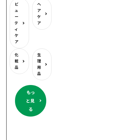
ビ
ヘ
ュ
ア
ー
ケ
テ
ア
ィ
ケ
ア
化
生
粧
理
品
用
品
もっ
と見
る