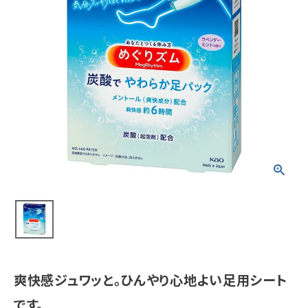
meeting_room
person
ログイン
会員登録
新着商品
医薬品
健康食品
化粧品
雑貨
食品
爽快感ジュワッと。ひんやり心地よい足用シート
インフォメーション
です。