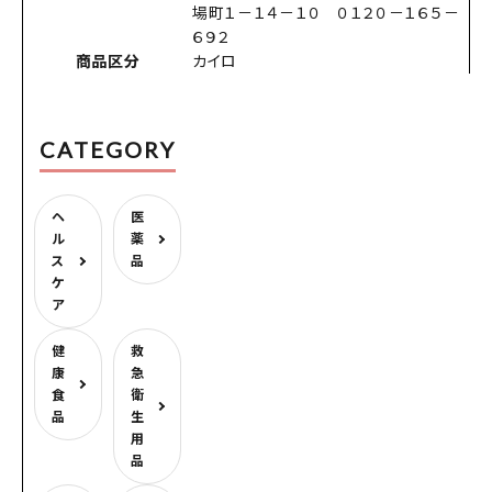
場町１－１４－１０ ０１２０－１６５－
６９２
商品区分
カイロ
CATEGORY
ヘ
医
ル
薬
ス
品
ケ
ア
健
救
康
急
食
衛
品
生
用
品