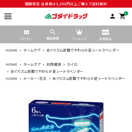
期間限定 会員様は3,300円以上ご購入で送料無料
0
person
shopping_cart
商品検索
カテゴリー
ランキング
新着商品
HOME
ホームケア
めぐりズム炭酸でやわらか足シートラベンダー
HOME
ホームケア
日用雑貨
カイロ
めぐりズム炭酸でやわらか足シートラベンダー
search
HOME
メーカー：花王
めぐりズム炭酸でやわらか足シートラベンダー
tune
絞り込んで検索する
ACCOUNT MENU
ようこそ ゲスト 様