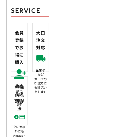
SERVICE
会員
大口
登録
注文
でお
対応
得に
購入
企業様
など
大口での
ご注文に
豊富
会員登
も対応い
録で
たします
な決
お得な
情報発
済方
信中
法
クレカ以
外にも
Amazon