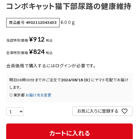
コンボキャット猫下部尿路の健康維持
医薬品に関する注意事項
プライバシーポリシー
６００ｇ
商品番号
4902112043653
特定商取引法について
¥
912
当店特別価格
税込
お問い合わせ
¥
824
会員特別価格
税込
会員価格で購入するにはログインが必要です。
明日
08時00分
までのご注文で
2026/08/18（火）
に
ヤマト宅配
でお届け
します。
東京都
お届け先を変更
お気に入りに登録する
カートに入れる