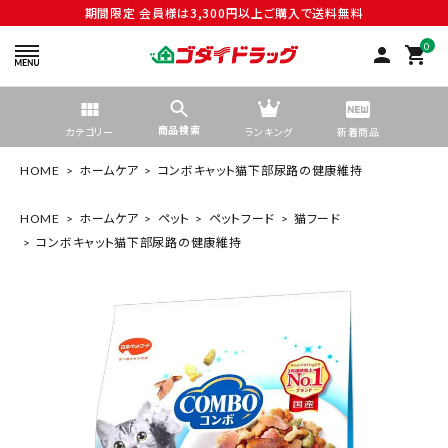
期間限定 会員様は3,300円以上ご購入で送料無料
0
person
shopping_cart
商品検索
カテゴリー
ランキング
新着商品
HOME
ホームケア
コンボキャット猫下部尿路の健康維持
HOME
ホームケア
ペット
ペットフード
猫フード
コンボキャット猫下部尿路の健康維持
search
tune
絞り込んで検索する
ACCOUNT MENU
ようこそ ゲスト 様