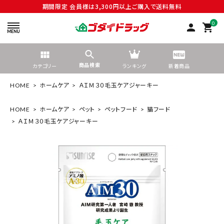
期間限定 会員様は3,300円以上ご購入で送料無料
0
person
shopping_cart
商品検索
カテゴリー
ランキング
新着商品
HOME
ホームケア
ＡＩＭ３０毛玉ケアジャーキー
HOME
ホームケア
ペット
ペットフード
猫フード
ＡＩＭ３０毛玉ケアジャーキー
search
tune
絞り込んで検索する
ACCOUNT MENU
ようこそ ゲスト 様