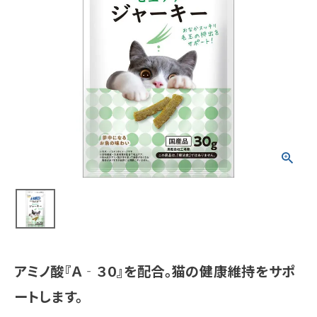
meeting_room
person
ログイン
会員登録
新着商品
医薬品
健康食品
化粧品
雑貨
食品
アミノ酸『Ａ‐３０』を配合。猫の健康維持をサポ
インフォメーション
ートします。