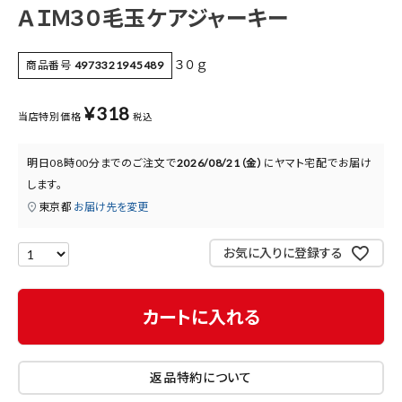
ＡＩＭ３０毛玉ケアジャーキー
医薬品に関する注意事項
プライバシーポリシー
３０ｇ
商品番号
4973321945489
特定商取引法について
¥
318
当店特別価格
税込
お問い合わせ
明日
08時00分
までのご注文で
2026/08/21（金）
に
ヤマト宅配
でお届け
します。
東京都
お届け先を変更
お気に入りに登録する
カートに入れる
返品特約について